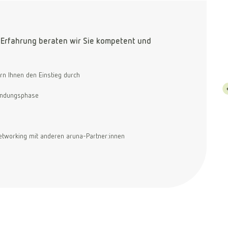
 Erfahrung beraten wir Sie kompetent und
Vertriebspa
Wir sind stolz 
rn Ihnen den Einstieg durch
Jahr 2023 mit 
GmbH 43,4 Mill.
ündungsphase
Millionen bei 
Spitzenposition
viel Zeit, Geld 
unseren aruna-
tworking mit anderen aruna-Partner:innen
zahlreichen Net
besonderen Kond