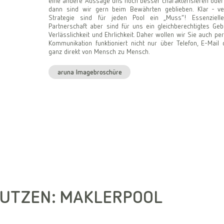
eine andere Aussage uns noch besser charakterisieren ode
dann sind wir gern beim Bewährten geblieben. Klar - ver
Strategie sind für jeden Pool ein „Muss“! Essenzielle
Partnerschaft aber sind für uns ein gleichberechtigtes G
Verlässlichkeit und Ehrlichkeit. Daher wollen wir Sie auch pe
Kommunikation funktioniert nicht nur über Telefon, E-Mail
ganz direkt von Mensch zu Mensch.
aruna Imagebroschüre
NUTZEN: MAKLERPOOL