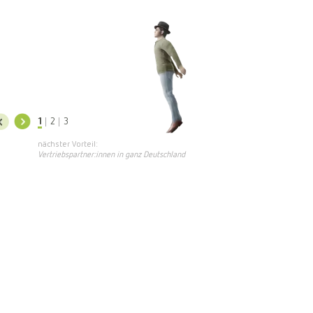
rtner:innen in ganz Deutschland
auf unsere aktuell ca. 2.600 aktiven Vertriebspartner:innen,mit denen wir im
der aruna-Gruppe einen Courtageumsatz von ca. 48,8 Millionen EUR (aruna
) erzielt haben. Wir rechnen für 2024 mit einem Jahresumsatz von über 46
1
2
3
der arunaGmbH und mit 50 Millionen insgesamt. Das Wettrennen um die
nächster Vorteil:
 im Maklerpool-Ranking überlassen wir gern anderen, denn dafür braucht es
Vertriebspartner:innen in ganz Deutschland
und Energie, die wir lieber direkt in unseren Service und den Kontakt mit
Maklern:innen investieren. Der Mensch steht bei aruna sowie bei unseren
zwerk-Partnern immer im Vordergrund. Und natürlich profitieren Sie durch die
itionen als Vertriebspartner:in.