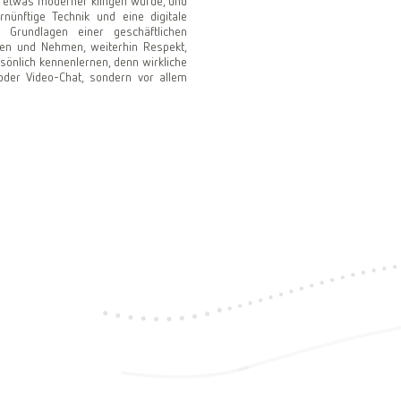
r etwas moderner klingen würde, und
nünftige Technik und eine digitale
 Grundlagen einer geschäftlichen
eben und Nehmen, weiterhin Respekt,
rsönlich kennenlernen, denn wirkliche
 oder Video-Chat, sondern vor allem