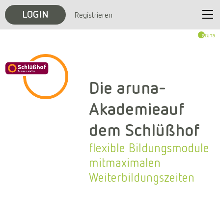
LOGIN
Registrieren
Start
Unternehmen
Die aruna-
Veranstaltungen
Akademie
auf
dem Schlüßhof
Karriere
flexible Bildungsmodule
Kontakt
mit
maximalen
Weiterbildungszeiten