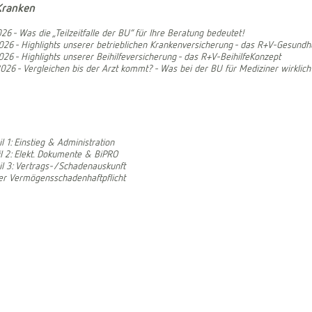
Kranken
026 - Was die „Teilzeitfalle der BU“ für Ihre Beratung bedeutet!
026 - Highlights unserer betrieblichen Krankenversicherung - das R+V-Gesundh
026 - Highlights unserer Beihilfeversicherung - das R+V-BeihilfeKonzept
026 - Vergleichen bis der Arzt kommt? - Was bei der BU für Mediziner wirklich 
l 1: Einstieg & Administration
il 2: Elekt. Dokumente & BiPRO
il 3: Vertrags-/Schadenauskunft
der Vermögensschadenhaftpflicht